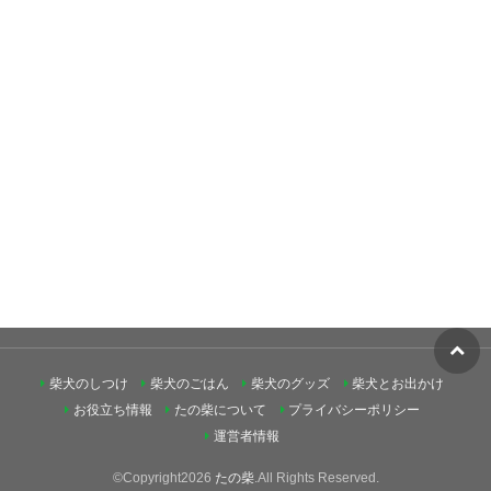
柴犬のしつけ
柴犬のごはん
柴犬のグッズ
柴犬とお出かけ
お役立ち情報
たの柴について
プライバシーポリシー
運営者情報
©Copyright2026
たの柴
.All Rights Reserved.