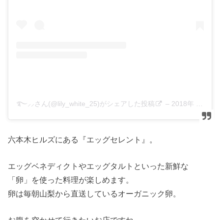
࿐⸝⸝さん(@lily_white_25)がシェアした投稿
–
2018年 9月月13日午後3時41分PDT
六本木ヒルズにある『エッグセレント』。
エッグベネディクトやエッグタルトといった新鮮な
「卵」を使った料理が楽しめます。
卵は毎朝山梨から直送しているオーガニック卵。