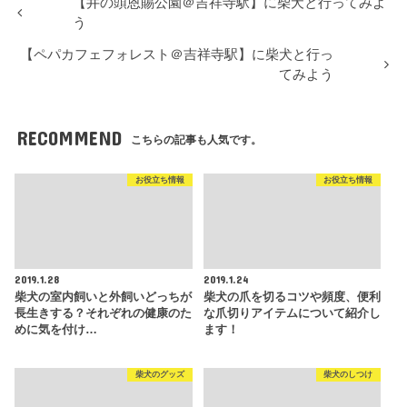
【井の頭恩賜公園＠吉祥寺駅】に柴犬と行ってみよ
う
【ペパカフェフォレスト＠吉祥寺駅】に柴犬と行っ
てみよう
RECOMMEND
こちらの記事も人気です。
お役立ち情報
お役立ち情報
2019.1.28
2019.1.24
柴犬の室内飼いと外飼いどっちが
柴犬の爪を切るコツや頻度、便利
長生きする？それぞれの健康のた
な爪切りアイテムについて紹介し
めに気を付け…
ます！
柴犬のグッズ
柴犬のしつけ