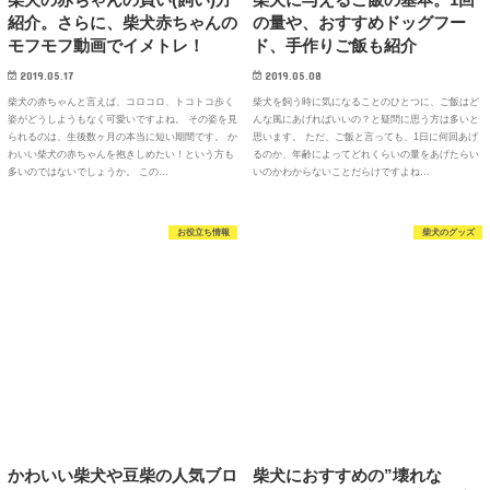
紹介。さらに、柴犬赤ちゃんの
の量や、おすすめドッグフー
モフモフ動画でイメトレ！
ド、手作りご飯も紹介
2019.05.17
2019.05.08
柴犬の赤ちゃんと言えば、コロコロ、トコトコ歩く
柴犬を飼う時に気になることのひとつに、ご飯はど
姿がどうしようもなく可愛いですよね。 その姿を見
んな風にあげればいいの？と疑問に思う方は多いと
られるのは、生後数ヶ月の本当に短い期間です。 か
思います。 ただ、ご飯と言っても、1日に何回あげ
わいい柴犬の赤ちゃんを抱きしめたい！という方も
るのか、年齢によってどれくらいの量をあげたらい
多いのではないでしょうか。 この…
いのかわからないことだらけですよね…
お役立ち情報
柴犬のグッズ
かわいい柴犬や豆柴の人気ブロ
柴犬におすすめの”壊れな