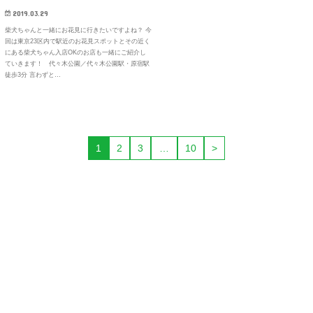
2019.03.29
柴犬ちゃんと一緒にお花見に行きたいですよね？ 今
回は東京23区内で駅近のお花見スポットとその近く
にある柴犬ちゃん入店OKのお店も一緒にご紹介し
ていきます！ 代々木公園／代々木公園駅・原宿駅
徒歩3分 言わずと…
1
2
3
…
10
>