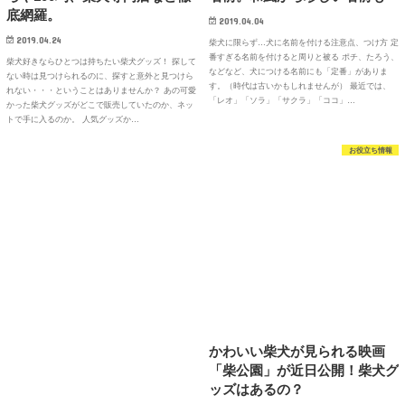
底網羅。
2019.04.04
2019.04.24
柴犬に限らず…犬に名前を付ける注意点、つけ方 定
番すぎる名前を付けると周りと被る ポチ、たろう、
柴犬好きならひとつは持ちたい柴犬グッズ！ 探して
などなど、犬につける名前にも「定番」がありま
ない時は見つけられるのに、探すと意外と見つけら
す。（時代は古いかもしれませんが） 最近では、
れない・・・ということはありませんか？ あの可愛
「レオ」「ソラ」「サクラ」「ココ」…
かった柴犬グッズがどこで販売していたのか、ネッ
トで手に入るのか。 人気グッズか…
お役立ち情報
かわいい柴犬が見られる映画
「柴公園」が近日公開！柴犬グ
ッズはあるの？