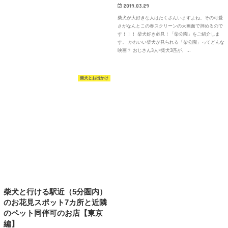
2019.03.29
柴犬が大好きな人はたくさんいますよね。その可愛
さがなんとこの春スクリーンの大画面で拝めるので
す！！！ 柴犬好き必見！「柴公園」をご紹介しま
す。 かわいい柴犬が見られる「柴公園」ってどんな
映画？ おじさん3人×柴犬3匹が、…
柴犬とお出かけ
柴犬と行ける駅近（5分圏内）
のお花見スポット7カ所と近隣
のペット同伴可のお店【東京
編】