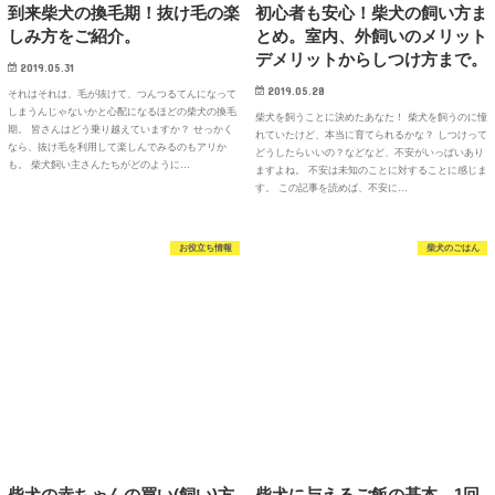
到来柴犬の換毛期！抜け毛の楽
初心者も安心！柴犬の飼い方ま
しみ方をご紹介。
とめ。室内、外飼いのメリット
デメリットからしつけ方まで。
2019.05.31
2019.05.28
それはそれは、毛が抜けて、つんつるてんになって
しまうんじゃないかと心配になるほどの柴犬の換毛
柴犬を飼うことに決めたあなた！ 柴犬を飼うのに憧
期。 皆さんはどう乗り越えていますか？ せっかく
れていたけど、本当に育てられるかな？ しつけって
なら、抜け毛を利用して楽しんでみるのもアリか
どうしたらいいの？などなど、不安がいっぱいあり
も。 柴犬飼い主さんたちがどのように…
ますよね。 不安は未知のことに対することに感じま
す。 この記事を読めば、不安に…
お役立ち情報
柴犬のごはん
柴犬の赤ちゃんの買い(飼い)方
柴犬に与えるご飯の基本。1回