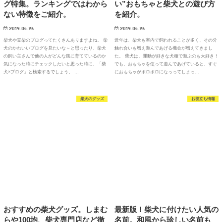
グ特集。ランキングではわから
い”おもちゃと柴犬との遊び方
ない特徴をご紹介。
を紹介。
2019.04.26
2019.04.26
柴犬や豆柴のブログってたくさんありますよね。 柴
近年は、柴犬も室内で飼われることが多く、その分
犬のかわいいブログを見たいな～と思ったり、柴犬
触れ合いも増え遊んであげる機会が増えてきまし
の飼い主さんで他の人がどんな風に育てているのか
た。 柴犬は、運動が好きな犬種で遊ぶのも大好き！
気になった時にチェックしたいと思った時に、「柴
でも、おもちゃを使って遊んであげていると、すぐ
犬×ブログ」と検索するでしょう。 …
におもちゃがボロボロになっってしまっ…
柴犬のグッズ
お役立ち情報
おすすめの柴犬グッズ。しまむ
最新版！柴犬に付けたい人気の
らや100均、柴犬専門店など徹
名前。和風から珍しい名前も