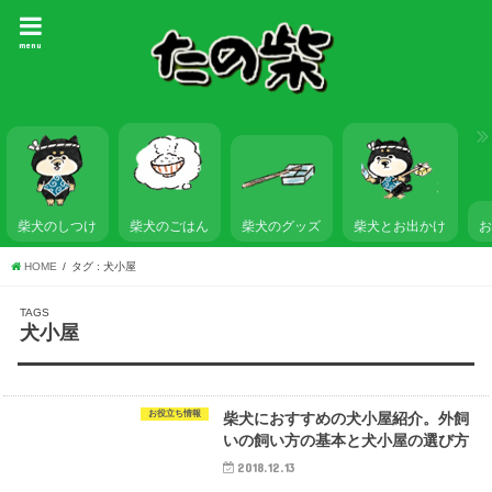
menu
柴犬のしつけ
柴犬のごはん
柴犬とお出かけ
柴犬のグッズ
HOME
タグ : 犬小屋
犬小屋
お役立ち情報
柴犬におすすめの犬小屋紹介。外飼
いの飼い方の基本と犬小屋の選び方
2018.12.13