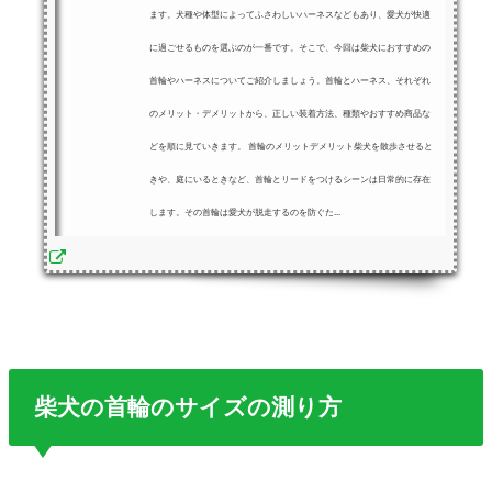
ます。犬種や体型によってふさわしいハーネスなどもあり、愛犬が快適
に過ごせるものを選ぶのが一番です。そこで、今回は柴犬におすすめの
首輪やハーネスについてご紹介しましょう。首輪とハーネス、それぞれ
のメリット・デメリットから、正しい装着方法、種類やおすすめ商品な
どを順に見ていきます。 首輪のメリットデメリット柴犬を散歩させると
きや、庭にいるときなど、首輪とリードをつけるシーンは日常的に存在
します。その首輪は愛犬が脱走するのを防ぐた...
柴犬の首輪のサイズの測り方