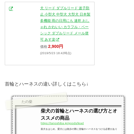
犬 リード ダブルリード 迷子防
止 小型犬 中型犬 大型犬 日本製
多機能 雨の日用にも 速乾 おし
ゃれ かわいい カラフル・ベー
シック ダブルリード メール便
可 あす楽
2,900円
価格:
(2019/5/23 18:42時点)
首輪とハーネスの違い詳しくはこちら↓
たの柴
柴犬の首輪とハーネスの選び方とオ
ススメの商品
https://tanoshiba.jp/goods/lead
柴犬をはじめ、愛犬には散歩の際に首輪やハーネスをつける必要があり